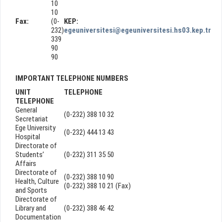
10
10
Fax:
(0-
KEP:
232)
egeuniversitesi@egeuniversitesi.hs03.kep.tr
339
90
90
IMPORTANT TELEPHONE NUMBERS
UNIT
TELEPHONE
TELEPHONE
General
(0-232) 388 10 32
Secretariat
Ege University
(0-232) 444 13 43
Hospital
Directorate of
Students’
(0-232) 311 35 50
Affairs
Directorate of
(0-232) 388 10 90
Health, Culture
(0-232) 388 10 21 (Fax)
and Sports
Directorate of
Library and
(0-232) 388 46 42
Documentation