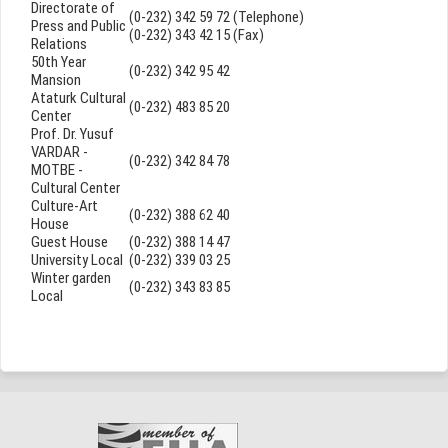
Directorate of
(0-232) 342 59 72 (Telephone)
Press and Public
(0-232) 343 42 15 (Fax)
Relations
50th Year
(0-232) 342 95 42
Mansion
Ataturk Cultural
(0-232) 483 85 20
Center
Prof. Dr. Yusuf
VARDAR -
(0-232) 342 84 78
MOTBE -
Cultural Center
Culture-Art
(0-232) 388 62 40
House
Guest House
(0-232) 388 14 47
University Local
(0-232) 339 03 25
Winter garden
(0-232) 343 83 85
Local