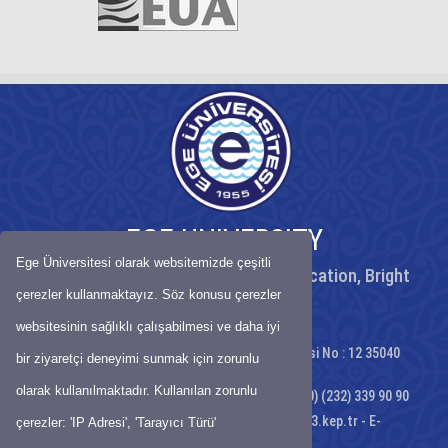
EGE UNIVERSITY
Ege Üniversitesi olarak websitemizde çeşitli
Peaceful University, High Quality Education, Bright
Future
çerezler kullanmaktayız. Söz konusu çerezler
websitesinin sağlıklı çalışabilmesi ve daha iyi
Ege Üniversitesi Rektörlüğü Gençlik Caddesi No : 12 35040
bir ziyaretçi deneyimi sunmak için zorunlu
Bornova - İZMİR
olarak kullanılmaktadır. Kullanılan zorunlu
Telephone: (+90) (232) 311 10 10 - Fax;: (+90) (232) 339 90 90
KEP:
egeuniversitesi@egeuniversitesi.hs03.kep.tr
- E-
çerezler: 'IP Adresi', 'Tarayıcı Türü'
Mail:
webadmin@ege.edu.tr