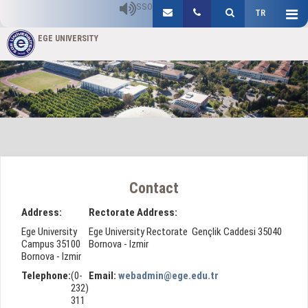
SSO
TR
EGE UNIVERSITY
Contact
Address:
Rectorate Address:
Ege University
Ege University Rectorate Gençlik Caddesi 35040
Campus 35100
Bornova - Izmir
Bornova - Izmir
Telephone:
(0-
Email:
webadmin@ege.edu.tr
232)
311